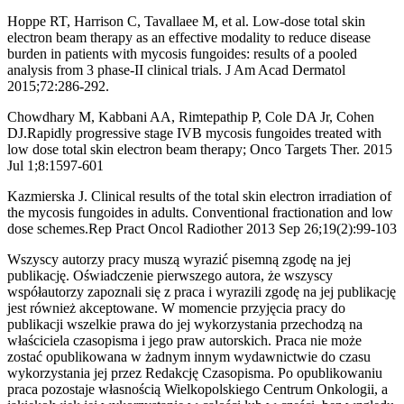
Hoppe RT, Harrison C, Tavallaee M, et al. Low-dose total skin
electron beam therapy as an effective modality to reduce disease
burden in patients with mycosis fungoides: results of a pooled
analysis from 3 phase-II clinical trials. J Am Acad Dermatol
2015;72:286-292.
Chowdhary M, Kabbani AA, Rimtepathip P, Cole DA Jr, Cohen
DJ.Rapidly progressive stage IVB mycosis fungoides treated with
low dose total skin electron beam therapy; Onco Targets Ther. 2015
Jul 1;8:1597-601
Kazmierska J. Clinical results of the total skin electron irradiation of
the mycosis fungoides in adults. Conventional fractionation and low
dose schemes.Rep Pract Oncol Radiother 2013 Sep 26;19(2):99-103
Wszyscy autorzy pracy muszą wyrazić pisemną zgodę na jej
publikację. Oświadczenie pierwszego autora, że wszyscy
współautorzy zapoznali się z praca i wyrazili zgodę na jej publikację
jest również akceptowane. W momencie przyjęcia pracy do
publikacji wszelkie prawa do jej wykorzystania przechodzą na
właściciela czasopisma i jego praw autorskich. Praca nie może
zostać opublikowana w żadnym innym wydawnictwie do czasu
wykorzystania jej przez Redakcję Czasopisma. Po opublikowaniu
praca pozostaje własnością Wielkopolskiego Centrum Onkologii, a