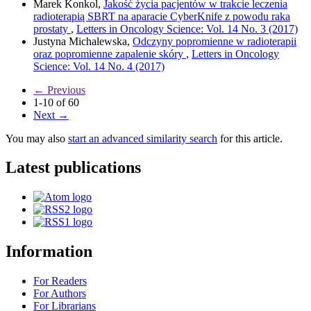
Marek Konkol,
Jakość życia pacjentów w trakcie leczenia
radioterapią SBRT na aparacie CyberKnife z powodu raka
prostaty
,
Letters in Oncology Science: Vol. 14 No. 3 (2017)
Justyna Michalewska,
Odczyny popromienne w radioterapii
oraz popromienne zapalenie skóry
,
Letters in Oncology
Science: Vol. 14 No. 4 (2017)
←
Previous
1-10 of 60
Next
→
You may also
start an advanced similarity search
for this article.
Latest publications
Information
For Readers
For Authors
For Librarians