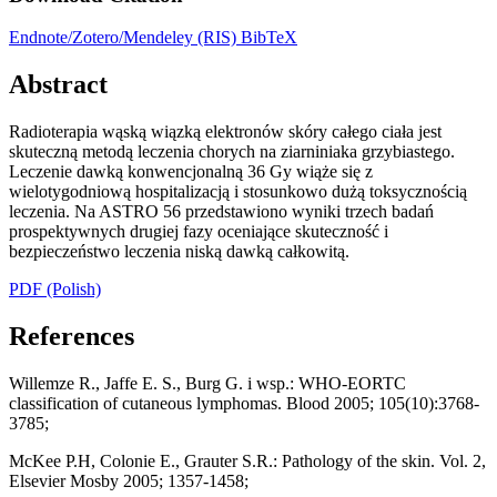
Endnote/Zotero/Mendeley (RIS)
BibTeX
Abstract
Radioterapia wąską wiązką elektronów skóry całego ciała jest
skuteczną metodą leczenia chorych na ziarniniaka grzybiastego.
Leczenie dawką konwencjonalną 36 Gy wiąże się z
wielotygodniową hospitalizacją i stosunkowo dużą toksycznością
leczenia. Na ASTRO 56 przedstawiono wyniki trzech badań
prospektywnych drugiej fazy oceniające skuteczność i
bezpieczeństwo leczenia niską dawką całkowitą.
PDF (Polish)
References
Willemze R., Jaffe E. S., Burg G. i wsp.: WHO-EORTC
classification of cutaneous lymphomas. Blood 2005; 105(10):3768-
3785;
McKee P.H, Colonie E., Grauter S.R.: Pathology of the skin. Vol. 2,
Elsevier Mosby 2005; 1357-1458;