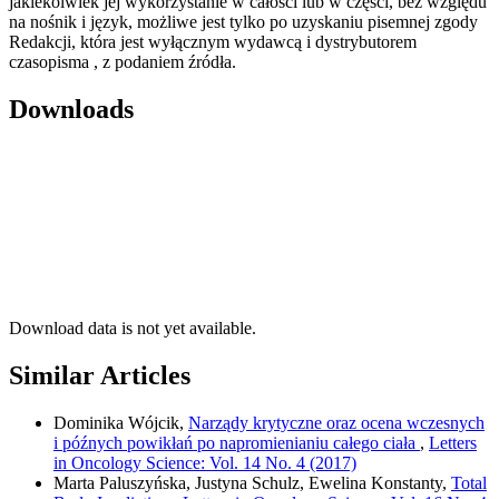
jakiekolwiek jej wykorzystanie w całości lub w części, bez względu
na nośnik i język, możliwe jest tylko po uzyskaniu pisemnej zgody
Redakcji, która jest wyłącznym wydawcą i dystrybutorem
czasopisma , z podaniem źródła.
Downloads
Download data is not yet available.
Similar Articles
Dominika Wójcik,
Narządy krytyczne oraz ocena wczesnych
i późnych powikłań po napromienianiu całego ciała
,
Letters
in Oncology Science: Vol. 14 No. 4 (2017)
Marta Paluszyńska, Justyna Schulz, Ewelina Konstanty,
Total