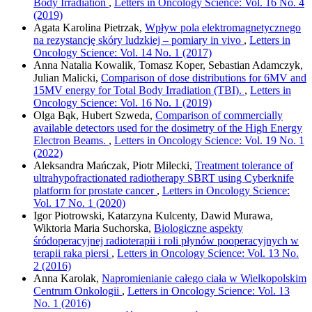
Body Irradiation
,
Letters in Oncology Science: Vol. 16 No. 4
(2019)
Agata Karolina Pietrzak,
Wpływ pola elektromagnetycznego
na rezystancję skóry ludzkiej – pomiary in vivo
,
Letters in
Oncology Science: Vol. 14 No. 1 (2017)
Anna Natalia Kowalik, Tomasz Koper, Sebastian Adamczyk,
Julian Malicki,
Comparison of dose distributions for 6MV and
15MV energy for Total Body Irradiation (TBI).
,
Letters in
Oncology Science: Vol. 16 No. 1 (2019)
Olga Bąk, Hubert Szweda,
Comparison of commercially
available detectors used for the dosimetry of the High Energy
Electron Beams.
,
Letters in Oncology Science: Vol. 19 No. 1
(2022)
Aleksandra Mańczak, Piotr Milecki,
Treatment tolerance of
ultrahypofractionated radiotherapy SBRT using Cyberknife
platform for prostate cancer
,
Letters in Oncology Science:
Vol. 17 No. 1 (2020)
Igor Piotrowski, Katarzyna Kulcenty, Dawid Murawa,
Wiktoria Maria Suchorska,
Biologiczne aspekty
śródoperacyjnej radioterapii i roli płynów pooperacyjnych w
terapii raka piersi
,
Letters in Oncology Science: Vol. 13 No.
2 (2016)
Anna Karolak,
Napromienianie całego ciała w Wielkopolskim
Centrum Onkologii
,
Letters in Oncology Science: Vol. 13
No. 1 (2016)