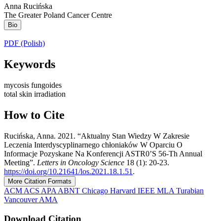
Anna Rucińska
The Greater Poland Cancer Centre
Bio
PDF (Polish)
Keywords
mycosis fungoides
total skin irradiation
How to Cite
Rucińska, Anna. 2021. “Aktualny Stan Wiedzy W Zakresie
Leczenia Interdyscyplinarnego chłoniaków W Oparciu O
Informacje Pozyskane Na Konferencji ASTR0’S 56-Th Annual
Meeting”.
Letters in Oncology Science
18 (1): 20-23.
https://doi.org/10.21641/los.2021.18.1.51
.
More Citation Formats
ACM
ACS
APA
ABNT
Chicago
Harvard
IEEE
MLA
Turabian
Vancouver
AMA
Download Citation