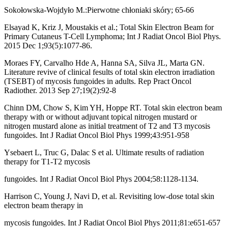
Sokołowska-Wojdyło M.:Pierwotne chłoniaki skóry; 65-66
Elsayad K, Kriz J, Moustakis et al.; Total Skin Electron Beam for
Primary Cutaneus T-Cell Lymphoma; Int J Radiat Oncol Biol Phys.
2015 Dec 1;93(5):1077-86.
Moraes FY, Carvalho Hde A, Hanna SA, Silva JL, Marta GN.
Literature revive of clinical fesults of total skin electron irradiation
(TSEBT) of mycosis fungoides in adults. Rep Pract Oncol
Radiother. 2013 Sep 27;19(2):92-8
Chinn DM, Chow S, Kim YH, Hoppe RT. Total skin electron beam
therapy with or without adjuvant topical nitrogen mustard or
nitrogen mustard alone as initial treatment of T2 and T3 mycosis
fungoides. Int J Radiat Oncol Biol Phys 1999;43:951-958
Ysebaert L, Truc G, Dalac S et al. Ultimate results of radiation
therapy for T1-T2 mycosis
fungoides. Int J Radiat Oncol Biol Phys 2004;58:1128-1134.
Harrison C, Young J, Navi D, et al. Revisiting low-dose total skin
electron beam therapy in
mycosis fungoides. Int J Radiat Oncol Biol Phys 2011;81:e651-657