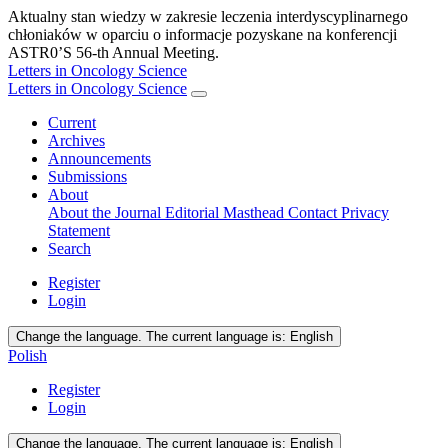
Aktualny stan wiedzy w zakresie leczenia interdyscyplinarnego
chłoniaków w oparciu o informacje pozyskane na konferencji
ASTR0’S 56-th Annual Meeting.
Letters in Oncology Science
Letters in Oncology Science
Current
Archives
Announcements
Submissions
About
About the Journal
Editorial Masthead
Contact
Privacy
Statement
Search
Register
Login
Change the language. The current language is:
English
Polish
Register
Login
Change the language. The current language is:
English